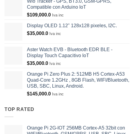
Wio Tracker - GPS, BT3.0, GSM-GPRS,
Compatible con Arduino IoT
$
109,000.0
Iva inc
Display OLED 1.12" 128x128 pixeles, I2C.
$
35,000.0
Iva inc
Aster Watch EVB - Bluetooth EDR BLE -
Display Touch Capacitivo IoT
$
35,000.0
Iva inc
Orange Pi Zero Plus 2: 512MB H5 Cortex-A53
Quad-Core 1.2GHz , 8GB Flash, WIFI/Bluetooth,
USB, SBC, Linux, Android.
$
145,000.0
Iva inc
TOP RATED
Orange Pi 2G-IOT 256MB Cortex-A5 32bit con
WIFI/Bluetooth, GSM/GPRS, USB, SBC, Linux,