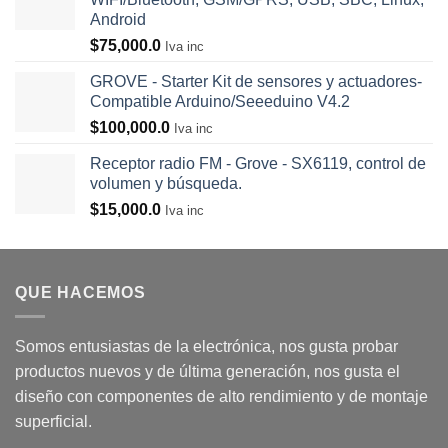
Android
$
75,000.0
Iva inc
GROVE - Starter Kit de sensores y actuadores-
Compatible Arduino/Seeeduino V4.2
$
100,000.0
Iva inc
Receptor radio FM - Grove - SX6119, control de
volumen y búsqueda.
$
15,000.0
Iva inc
QUE HACEMOS
Somos entusiastas de la electrónica, nos gusta probar
productos nuevos y de última generación, nos gusta el
diseño con componentes de alto rendimiento y de montaje
superficial.