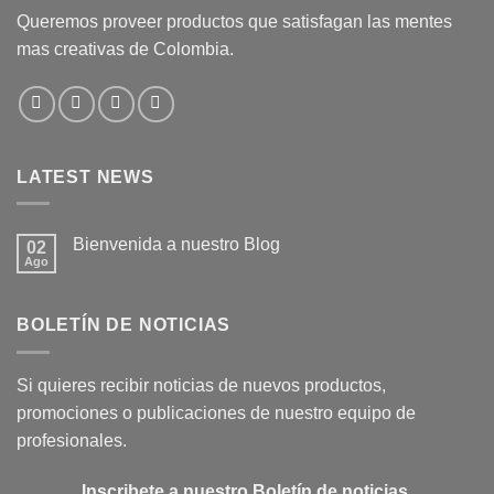
Queremos proveer productos que satisfagan las mentes
mas creativas de Colombia.
LATEST NEWS
Bienvenida a nuestro Blog
02
Ago
No
hay
comentarios
en
BOLETÍN DE NOTICIAS
Bienvenida
a
nuestro
Blog
Si quieres recibir noticias de nuevos productos,
promociones o publicaciones de nuestro equipo de
profesionales.
Inscribete a nuestro Boletín de noticias.