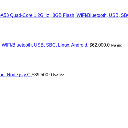
-A53 Quad-Core 1.2GHz , 8GB Flash, WIFI/Bluetooth, USB, SBC
 WIFI/Bluetooth, USB, SBC, Linux, Android.
$
62,000.0
Iva inc
hon, Node.js y C
$
89,500.0
Iva inc