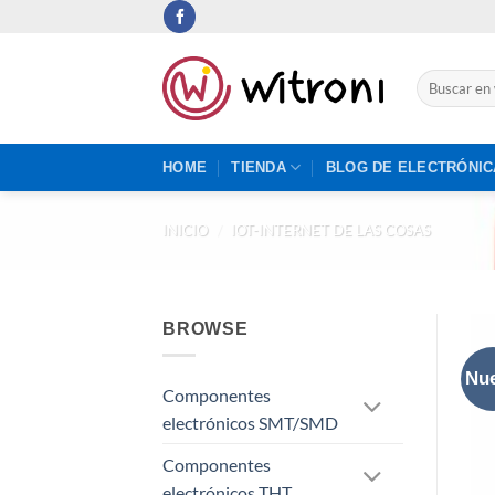
Saltar
al
contenido
Buscar
por:
HOME
TIENDA
BLOG DE ELECTRÓNIC
INICIO
/
IOT-INTERNET DE LAS COSAS
BROWSE
Nu
Componentes
electrónicos SMT/SMD
Componentes
electrónicos THT