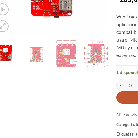
Wio Tracke
aplicacio
compatib
usa el M
M0+ y el 
externas.
1 disponib
Wio Track
SKU:
w-wio-
Categoría:
I
Etiquetas:
a