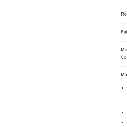
Re
Fa
Mi
Com
Mó