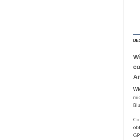
DE
Wi
co
Ar
Wi
mi
Blu
Com
obt
GPS