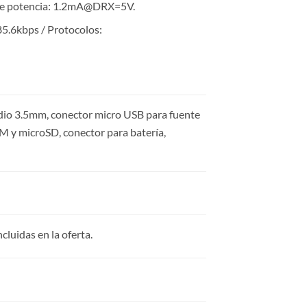
 de potencia: 1.2mA@DRX=5V.
85.6kbps / Protocolos:
io 3.5mm, conector micro USB para fuente
IM y microSD, conector para batería,
uidas en la oferta.