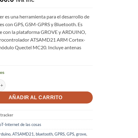
r es una herramienta para el desarrollo de
nes con GPS, GSM-GPRS y Bluetooth. Es
le con la plataforma GROVE y ARDUINO,
icrocontrolador ATSAMD21 ARM Cortex-
módulo Quectel MC20. Incluye antenas
les
er - GPS, BT3.0, GSM-GPRS, Compatible con Arduino IoT cantidad
AÑADIR AL CARRITO
tracker
oT-Internet de las cosas
rduino
,
ATSAMD21
,
bluetooth
,
GPRS
,
GPS
,
grove
,