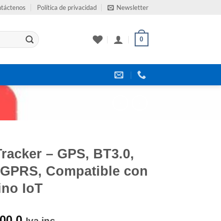
táctenos
Política de privacidad
Newsletter
0
racker – GPS, BT3.0,
GPRS, Compatible con
ino IoT
00.0
Iva inc