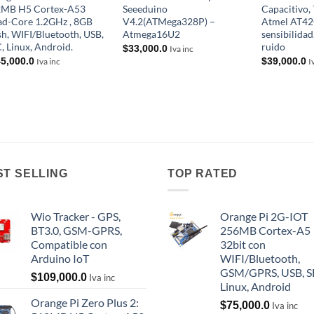
2MB H5 Cortex-A53
Seeeduino
Capacitivo, 
d-Core 1.2GHz , 8GB
V4.2(ATMega328P) –
Atmel AT42
sh, WIFI/Bluetooth, USB,
Atmega16U2
sensibilidad
, Linux, Android.
ruido
$
33,000.0
Iva inc
5,000.0
$
39,000.0
Iva inc
I
ST SELLING
TOP RATED
Wio Tracker - GPS,
Orange Pi 2G-IOT
BT3.0, GSM-GPRS,
256MB Cortex-A5
Compatible con
32bit con
Arduino IoT
WIFI/Bluetooth,
GSM/GPRS, USB, S
$
109,000.0
Iva inc
Linux, Android
Orange Pi Zero Plus 2:
$
75,000.0
Iva inc