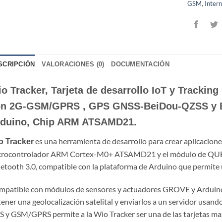
GSM
,
Inter
SCRIPCIÓN
VALORACIONES (0)
DOCUMENTACIÓN
o Tracker, Tarjeta de desarrollo IoT y Track
n 2G-GSM/GPRS , GPS GNSS-BeiDou-QZSS y Bl
duino, Chip ARM ATSAMD21.
es una herramienta de desarrollo para crear aplicaciones
o Tracker
crocontrolador ARM Cortex-M0+ ATSAMD21 y el módulo de Q
etooth 3.0, compatible con la plataforma de Arduino que permite 
patible con módulos de sensores y actuadores GROVE y Arduino.
ener una geolocalización satelital y enviarlos a un servidor usan
 y GSM/GPRS permite a la Wio Tracker ser una de las tarjetas ma