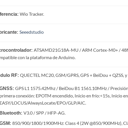
Wio Tracker.
ferencia:
Seeedstudio
bricante:
ATSAMD21G18A-MU / ARM Cortex-M0+ / 48MHZ
crocontrolador:
patible con la plataforma de Arduino.
QUECTEL MC20, GSM/GPRS, GPS + BeiDou + QZSS, y 
dulo RF:
GPS L1 1575.42Mhz / BeiDou B1 1561.10MHz / Precisión:
GNSS:
primera conexión: EPOTM encendido, Inicio en frío:<15s, Inicio en 
EASY/LOCUS/AlwaysLocate/EPO/GLP/AIC.
V3.0 / SPP / HFP-AG.
Bluetooth:
850/900/1800/1900MHz: Class 4 (2W @850/900MHz), C
GSM: