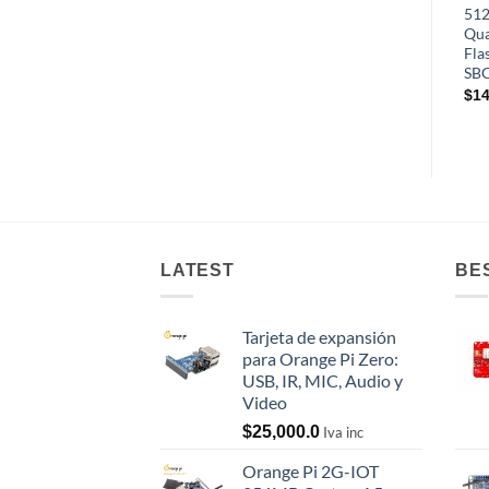
51
Qua
Fla
SBC
$
14
LATEST
BE
Tarjeta de expansión
para Orange Pi Zero:
USB, IR, MIC, Audio y
Video
$
25,000.0
Iva inc
Orange Pi 2G-IOT