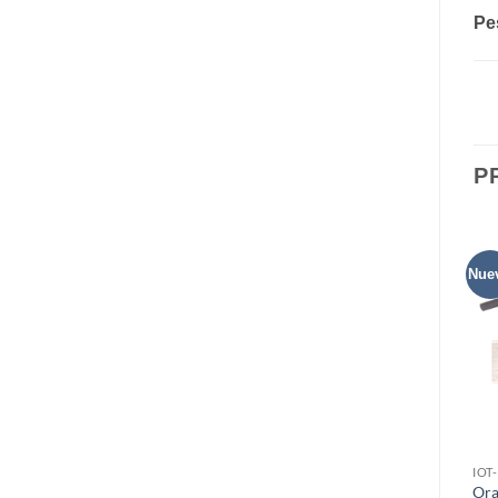
Pe
P
Nue
IOT
Ora