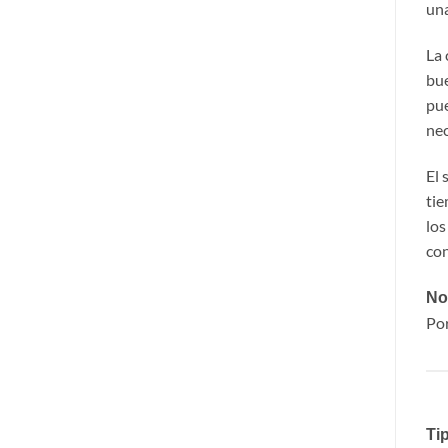
una
La 
bue
pue
nec
El 
tie
los
con
No
Por
Tip