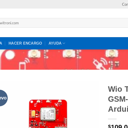
Con
A
HACER ENCARGO
AYUDA
Wio T
GSM-
evo
Agregar
a la lista
Ardu
de
favoritos
109,0
$