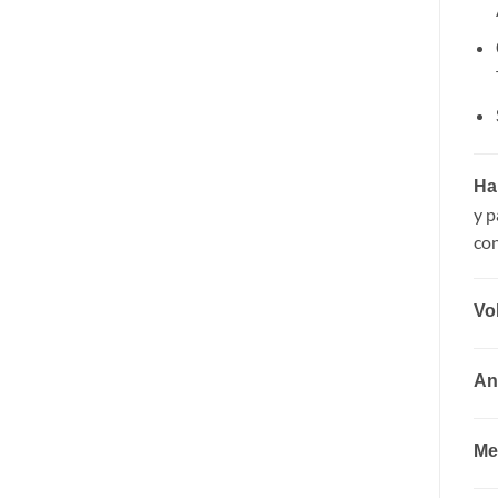
Ha
y p
con
Vo
An
Me