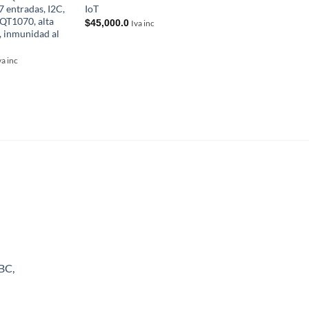
7 entradas, I2C,
IoT
LinkIt Smart 7688 –
QT1070, alta
host, Ethernet, audio
$
45,000.0
Iva inc
, inmunidad al
Grove
$
53,000.0
Iva inc
va inc
BC,