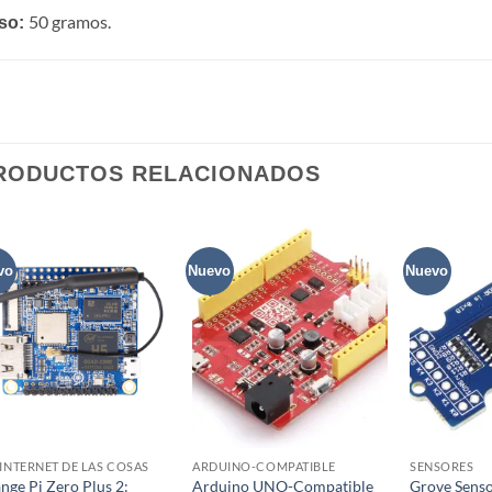
50 gramos.
so:
RODUCTOS RELACIONADOS
vo
Nuevo
Nuevo
Agregar
Agregar
a la lista
a la lista
de
de
favoritos
favoritos
+
+
+
-INTERNET DE LAS COSAS
ARDUINO-COMPATIBLE
SENSORES
nge Pi Zero Plus 2:
Arduino UNO-Compatible
Grove Sens