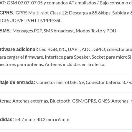
AT: GSM 07.07, 07.05 y comandos AT ampliados / Bajo consumo
GPRS Multi-slot Class 12: Descarga a 85.6kbps, Subida a 
GPRS:
TCP/UDP/FTP/HTTP/PPP/SSL.
Mensages P2P, SMS broadcast, Modos Texto y PDU.
SMS:
Led RGB, I2C, UART, ADC, GPIO, conector aud
rdware adicional:
ara cargar el firmware, Interface para Speaker, Socket para microS
ectores para antenas. Antenas incluidas en la oferta.
Conector microUSB: 5V, Conector batería: 3.7V.
ltaje de entrada:
Antenas externas, Bluetooth, GSM/GPRS, GNSS. Antenas incl
tena:
54.7 mm x 48.2 mm x 6 mm
didas: