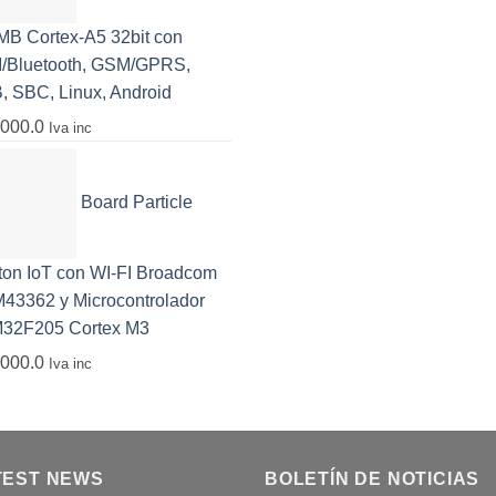
MB Cortex-A5 32bit con
I/Bluetooth, GSM/GPRS,
 SBC, Linux, Android
,000.0
Iva inc
Board Particle
ton IoT con WI-FI Broadcom
43362 y Microcontrolador
32F205 Cortex M3
,000.0
Iva inc
TEST NEWS
BOLETÍN DE NOTICIAS