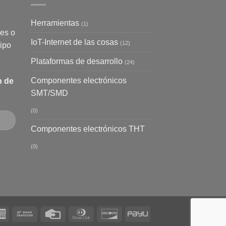
Herramientas
(1)
es o
IoT-Internet de las cosas
(12)
ipo
Plataformas de desarrollo
(24)
Componentes electrónicos
n de
SMT/SMD
(0)
Componentes electrónicos THT
(0)
rCard
American
Bank
Credit
Dinners
Discover
PayU
Express
Transfer
Card
Club