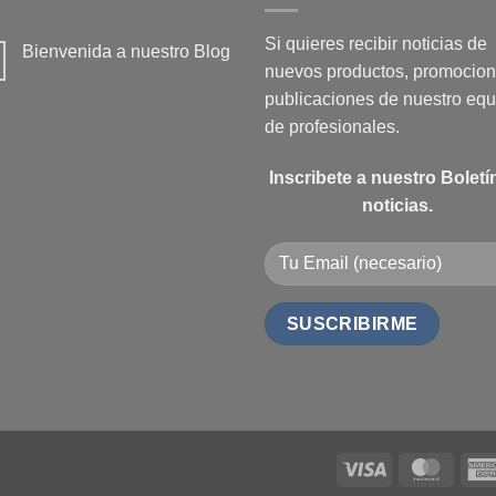
Si quieres recibir noticias de
Bienvenida a nuestro Blog
nuevos productos, promocion
No
hay
publicaciones de nuestro equ
comentarios
en
de profesionales.
Bienvenida
a
nuestro
Blog
Inscribete a nuestro Boletí
noticias.
Visa
Maste