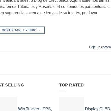
envenida a nuestro Blog de Electrónica, Aquí trataremos temas
icaremos Tutoriales y Reseñas. El contenido es para entusiast
enen sugerencias acerca de temas de su interés, por favor
CONTINUAR LEYENDO
→
Deje un coment
ST SELLING
TOP RATED
Wio Tracker - GPS,
Display OLED