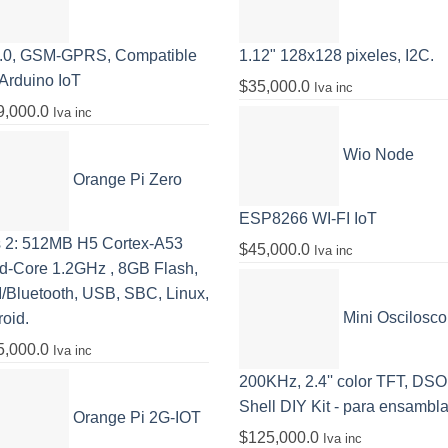
.0, GSM-GPRS, Compatible
1.12" 128x128 pixeles, I2C.
Arduino IoT
$
35,000.0
Iva inc
9,000.0
Iva inc
Wio Node
Orange Pi Zero
ESP8266 WI-FI IoT
s 2: 512MB H5 Cortex-A53
$
45,000.0
Iva inc
d-Core 1.2GHz , 8GB Flash,
/Bluetooth, USB, SBC, Linux,
Mini Oscilosco
oid.
5,000.0
Iva inc
200KHz, 2.4'' color TFT, DSO
Shell DIY Kit - para ensambla
Orange Pi 2G-IOT
$
125,000.0
Iva inc