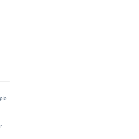
pio
r