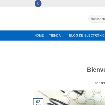
Saltar
al
contenido
Buscar
por:
HOME
TIENDA
BLOG DE ELECTRÓNIC
Bienv
POSTE
02