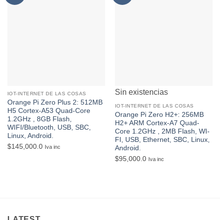
a la lista
a la lista
de
de
favoritos
favoritos
Sin existencias
IOT-INTERNET DE LAS COSAS
Orange Pi Zero Plus 2: 512MB
IOT-INTERNET DE LAS COSAS
H5 Cortex-A53 Quad-Core
Orange Pi Zero H2+: 256MB
1.2GHz , 8GB Flash,
H2+ ARM Cortex-A7 Quad-
WIFI/Bluetooth, USB, SBC,
Core 1.2GHz , 2MB Flash, WI-
Linux, Android.
FI, USB, Ethernet, SBC, Linux,
$
145,000.0
Iva inc
Android.
$
95,000.0
Iva inc
LATEST