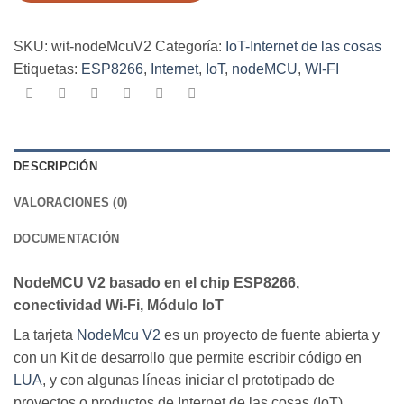
módulo
IoT
cantidad
SKU:
wit-nodeMcuV2
Categoría:
IoT-Internet de las cosas
Etiquetas:
ESP8266
,
Internet
,
IoT
,
nodeMCU
,
WI-FI
DESCRIPCIÓN
VALORACIONES (0)
DOCUMENTACIÓN
NodeMCU V2 basado en el chip ESP8266,
conectividad Wi-Fi, Módulo IoT
La tarjeta
NodeMcu V2
es un proyecto de fuente abierta y
con un Kit de desarrollo que permite escribir código en
LUA
, y con algunas líneas iniciar el prototipado de
proyectos o productos de Internet de las cosas (IoT).