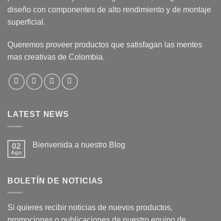
diseño con componentes de alto rendimiento y de montaje
superficial.
Queremos proveer productos que satisfagan las mentes
mas creativas de Colombia.
LATEST NEWS
Bienvenida a nuestro Blog
02
Ago
No
hay
comentarios
en
BOLETÍN DE NOTICIAS
Bienvenida
a
nuestro
Blog
Si quieres recibir noticias de nuevos productos,
promociones o publicaciones de nuestro equipo de