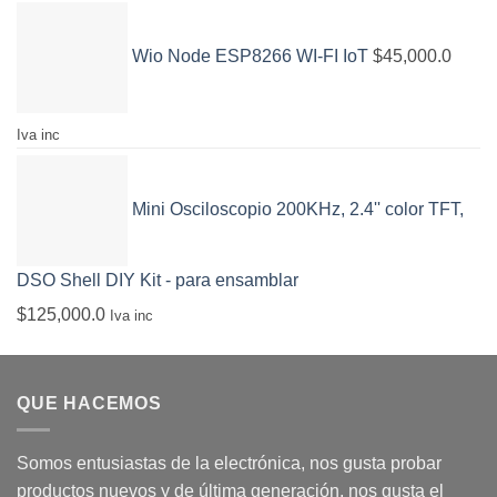
Wio Node ESP8266 WI-FI IoT
$
45,000.0
Iva inc
Mini Osciloscopio 200KHz, 2.4'' color TFT,
DSO Shell DIY Kit - para ensamblar
$
125,000.0
Iva inc
QUE HACEMOS
Somos entusiastas de la electrónica, nos gusta probar
productos nuevos y de última generación, nos gusta el