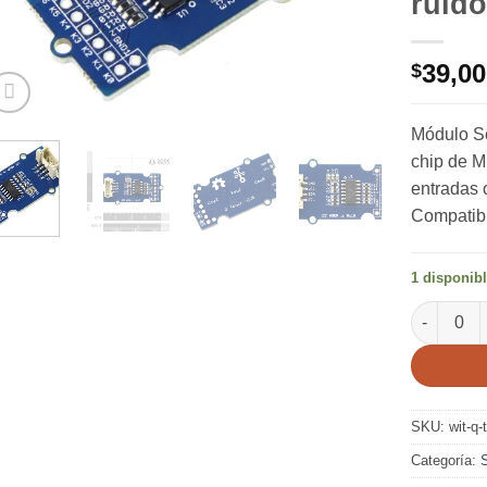
ruid
39,00
$
Módulo Se
chip de M
entradas 
Compatib
1 disponib
Grove Sens
SKU:
wit-q
Categoría: