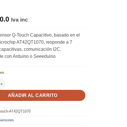
o
0.0
Iva inc
nsor Q-Touch Capacitivo, basado en el
icrochip AT42QT1070, responde a 7
capacitivas, comunicación I2C.
le con Arduino o Seeeduino
les
or Q Touch Capacitivo, 7 entradas, I2C, Atmel AT42QT1070, alta s
AÑADIR AL CARRITO
-touch-AT42QT1070
Sensores