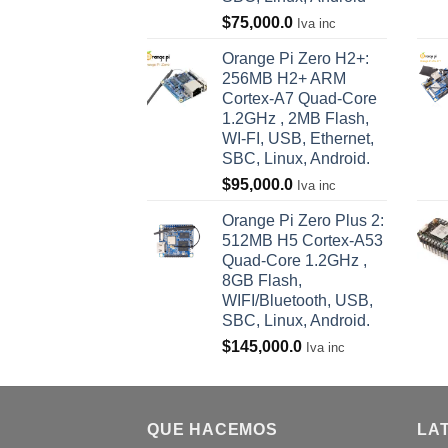
$
75,000.0
Iva inc
Orange Pi Zero H2+:
256MB H2+ ARM
Cortex-A7 Quad-Core
1.2GHz , 2MB Flash,
WI-FI, USB, Ethernet,
SBC, Linux, Android.
$
95,000.0
Iva inc
Orange Pi Zero Plus 2:
512MB H5 Cortex-A53
Quad-Core 1.2GHz ,
8GB Flash,
WIFI/Bluetooth, USB,
SBC, Linux, Android.
$
145,000.0
Iva inc
QUE HACEMOS
LA