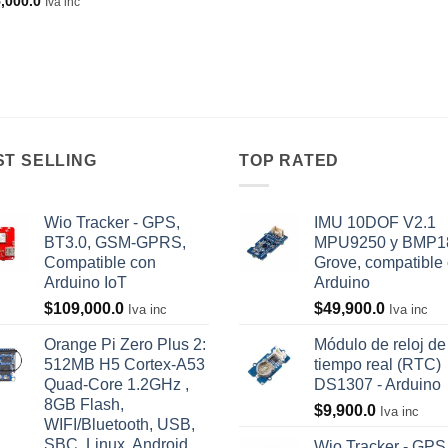
,000.0
Iva inc
ST SELLING
TOP RATED
Wio Tracker - GPS,
IMU 10DOF V2.1
BT3.0, GSM-GPRS,
MPU9250 y BMP1
Compatible con
Grove, compatible
Arduino IoT
Arduino
$
109,000.0
$
49,900.0
Iva inc
Iva inc
Orange Pi Zero Plus 2:
Módulo de reloj de
512MB H5 Cortex-A53
tiempo real (RTC)
Quad-Core 1.2GHz ,
DS1307 - Arduino
8GB Flash,
$
9,900.0
Iva inc
WIFI/Bluetooth, USB,
SBC, Linux, Android.
Wio Tracker - GPS