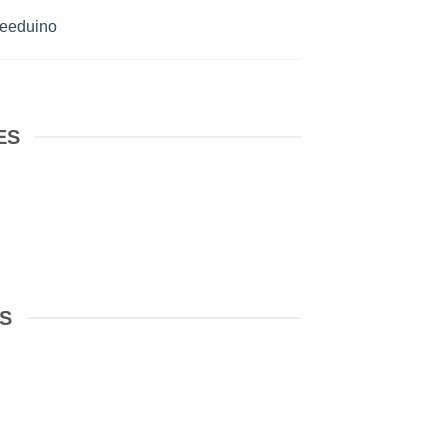
eeduino
ES
ES