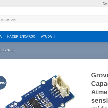
Con
A
HACER ENCARGO
AYUDA
ENSORES
Grov
Capac
evo
Agregar
a la lista
Atme
de
favoritos
sensi