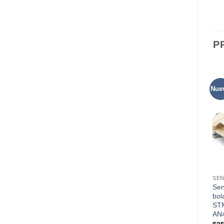
P
Nue
SE
Sen
bol
ST
AN4