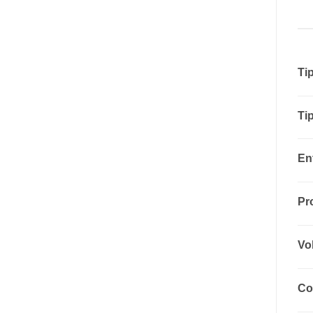
Tip
Ti
En
Pr
Vo
Co