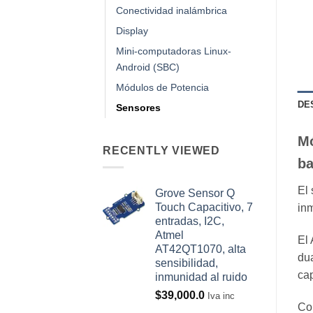
Conectividad inalámbrica
Display
Mini-computadoras Linux-
Android (SBC)
Módulos de Potencia
DE
Sensores
Mó
RECENTLY VIEWED
ba
El 
Grove Sensor Q
Touch Capacitivo, 7
inm
entradas, I2C,
Atmel
El 
AT42QT1070, alta
dua
sensibilidad,
cap
inmunidad al ruido
$
39,000.0
Iva inc
Com