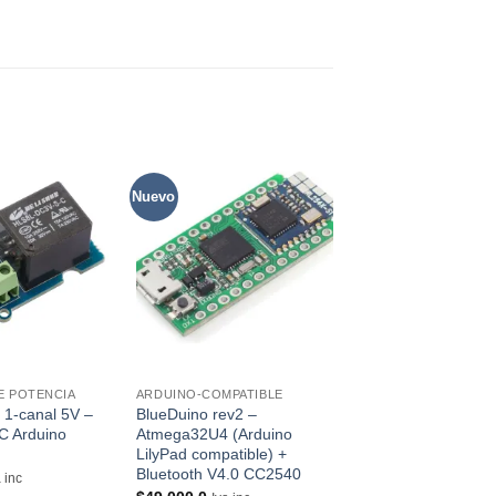
Nuevo
Nuevo
Agregar
Agregar
A
a la lista
a la lista
a 
de
de
favoritos
favoritos
f
SIN EXISTEN
+
+
E POTENCIA
ARDUINO-COMPATIBLE
CONECTIVIDAD INAL
 1-canal 5V –
BlueDuino rev2 –
Módulo RF ASK / O
C Arduino
Atmega32U4 (Arduino
433.92Mhz, de larg
LilyPad compatible) +
alcance (2Km) con
Bluetooth V4.0 CC2540
Encoder/Decoder
a inc