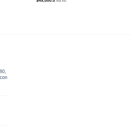
$
49,000.0
$
59,800.0
Iva inc
Iva inc
80,
 con
,