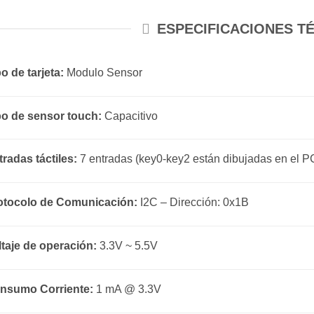
ESPECIFICACIONES T
o de tarjeta:
Modulo Sensor
po de sensor touch:
Capacitivo
tradas táctiles:
7 entradas (key0-key2 están dibujadas en el P
otocolo de Comunicación:
I2C – Dirección: 0x1B
ltaje de operación:
3.3V ~ 5.5V
nsumo Corriente:
1 mA @ 3.3V