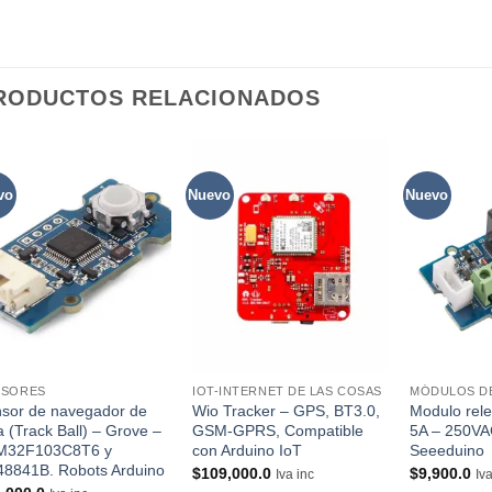
RODUCTOS RELACIONADOS
vo
Nuevo
Nuevo
Agregar
Agregar
a la lista
a la lista
de
de
favoritos
favoritos
+
+
+
NSORES
IOT-INTERNET DE LAS COSAS
MÓDULOS D
sor de navegador de
Wio Tracker – GPS, BT3.0,
Modulo rele
a (Track Ball) – Grove –
GSM-GPRS, Compatible
5A – 250VA
M32F103C8T6 y
con Arduino IoT
Seeeduino
8841B. Robots Arduino
$
109,000.0
$
9,900.0
Iva inc
Iv