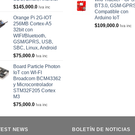
BT3.0, GSM-GPRS
$
145,000.0
Iva inc
Compatible con
Orange Pi 2G-IOT
Arduino IoT
256MB Cortex-A5
$
109,000.0
Iva inc
32bit con
WIFI/Bluetooth,
GSM/GPRS, USB,
SBC, Linux, Android
$
75,000.0
Iva inc
Board Particle Photon
IoT con WI-FI
Broadcom BCM43362
y Microcontrolador
STM32F205 Cortex
M3
$
75,000.0
Iva inc
TEST NEWS
BOLETÍN DE NOTICIAS