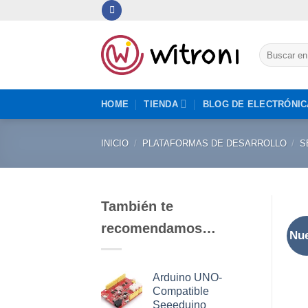
Saltar
al
contenido
Buscar
por:
HOME
TIENDA
BLOG DE ELECTRÓNIC
INICIO
/
PLATAFORMAS DE DESARROLLO
/
S
También te
recomendamos…
Nu
Arduino UNO-
Compatible
Seeeduino