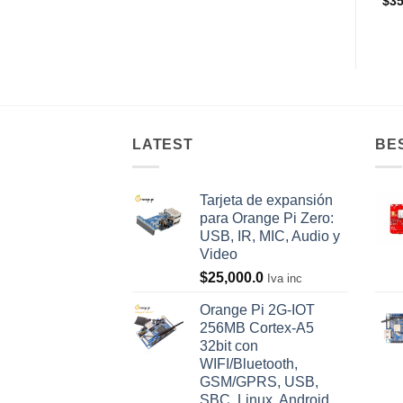
$
35
LATEST
BE
Tarjeta de expansión
para Orange Pi Zero:
USB, IR, MIC, Audio y
Video
$
25,000.0
Iva inc
Orange Pi 2G-IOT
256MB Cortex-A5
32bit con
WIFI/Bluetooth,
GSM/GPRS, USB,
SBC, Linux, Android